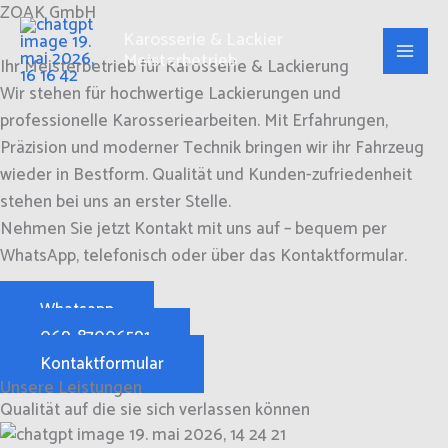
Zum
ZOAK GmbH
Inhalt
Karosserie & Lackier
Meisterbetrieb
springen
Ihr Meisterbetrieb für Karosserie & Lackierung
Wir stehen für hochwertige Lackierungen und
professionelle Karosseriearbeiten. Mit Erfahrungen,
Präzision und moderner Technik bringen wir ihr Fahrzeug
wieder in Bestform. Qualität und Kunden-zufriedenheit
stehen bei uns an erster Stelle.
Nehmen Sie jetzt Kontakt mit uns auf – bequem per
WhatsApp, telefonisch oder über das Kontaktformular.
Whatsapp
069-87006591
Kontaktformular
Unsere Leistungen
Qualität auf die sie sich verlassen können